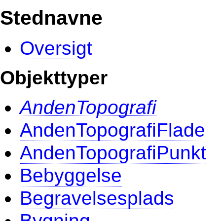
Stednavne
Oversigt
Objekttyper
AndenTopografi
AndenTopografiFlade
AndenTopografiPunkt
Bebyggelse
Begravelsesplads
Bygning