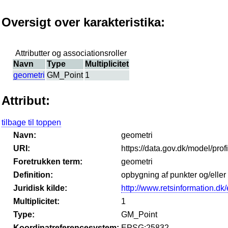
Oversigt over karakteristika:
Attributter og associationsroller
Navn
Type
Multiplicitet
geometri
GM_Point
1
Attribut:
tilbage til toppen
Navn:
geometri
URI:
https://data.gov.dk/model/prof
Foretrukken term:
geometri
Definition:
opbygning af punkter og/eller
Juridisk kilde:
http://www.retsinformation.dk/
Multiplicitet:
1
Type:
GM_Point
Koordinatreferencesystem:
EPSG:25832