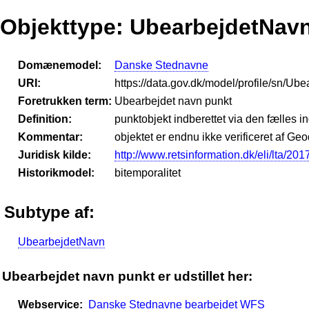
Objekttype: UbearbejdetNav
Domænemodel:
Danske Stednavne
URI:
https://data.gov.dk/model/profile/sn/U
Foretrukken term:
Ubearbejdet navn punkt
Definition:
punktobjekt indberettet via den fælles 
Kommentar:
objektet er endnu ikke verificeret af Ge
Juridisk kilde:
http://www.retsinformation.dk/eli/lta/201
Historikmodel:
bitemporalitet
Subtype af:
UbearbejdetNavn
Ubearbejdet navn punkt er udstillet her:
Webservice:
Danske Stednavne bearbejdet WFS