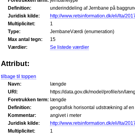
Foretrukken term:
jernbanetype
Definition:
underinddeling af Jernbane på baggrun
Juridisk kilde:
http://www.retsinformation.dk/eli/lta/201
Multiplicitet:
1
Type:
JernbaneVærdi (enumeration)
Max antal tegn:
15
Værdier:
Se listede værdier
Attribut:
tilbage til toppen
Navn:
længde
URI:
https://data.gov.dk/model/profile/sn/læn
Foretrukken term:
længde
Definition:
geografisk horisontal udstrækning af en
Kommentar:
angivet i meter
Juridisk kilde:
http://www.retsinformation.dk/eli/lta/201
Multiplicitet:
1