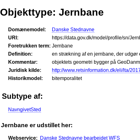
Objekttype: Jernbane
Domænemodel:
Danske Stednavne
URI:
https://data.gov.dk/model/profile/sn/Jer
Foretrukken term:
Jernbane
Definition:
en strækning af en jernbane, der udgør 
Kommentar:
objektets geometri bygger på GeoDanma
Juridisk kilde:
http://www.retsinformation.dk/eli/lta/201
Historikmodel:
bitemporalitet
Subtype af:
NavngivetSted
Jernbane er udstillet her:
Webservice:
Danske Stednavne bearbejdet WFS