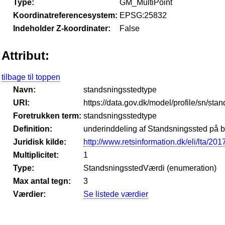
Type:
GM_MultiPoint
Koordinatreferencesystem:
EPSG:25832
Indeholder Z-koordinater:
False
Attribut:
tilbage til toppen
Navn:
standsningsstedtype
URI:
https://data.gov.dk/model/profile/sn/sta
Foretrukken term:
standsningsstedtype
Definition:
underinddeling af Standsningssted på b
Juridisk kilde:
http://www.retsinformation.dk/eli/lta/201
Multiplicitet:
1
Type:
StandsningsstedVærdi (enumeration)
Max antal tegn:
3
Værdier:
Se listede værdier