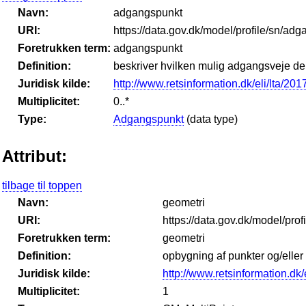
Navn:
adgangspunkt
URI:
https://data.gov.dk/model/profile/sn/ad
Foretrukken term:
adgangspunkt
Definition:
beskriver hvilken mulig adgangsveje der
Juridisk kilde:
http://www.retsinformation.dk/eli/lta/201
Multiplicitet:
0..*
Type:
Adgangspunkt
(data type)
Attribut:
tilbage til toppen
Navn:
geometri
URI:
https://data.gov.dk/model/prof
Foretrukken term:
geometri
Definition:
opbygning af punkter og/eller
Juridisk kilde:
http://www.retsinformation.dk/
Multiplicitet:
1