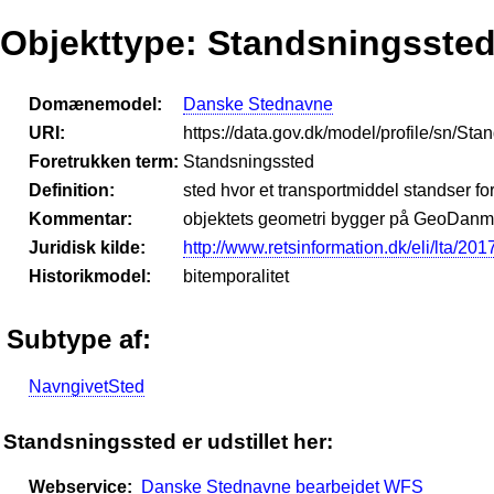
Objekttype: Standsningsste
Domænemodel:
Danske Stednavne
URI:
https://data.gov.dk/model/profile/sn/St
Foretrukken term:
Standsningssted
Definition:
sted hvor et transportmiddel standser fo
Kommentar:
objektets geometri bygger på GeoDanma
Juridisk kilde:
http://www.retsinformation.dk/eli/lta/201
Historikmodel:
bitemporalitet
Subtype af:
NavngivetSted
Standsningssted er udstillet her:
Webservice:
Danske Stednavne bearbejdet WFS