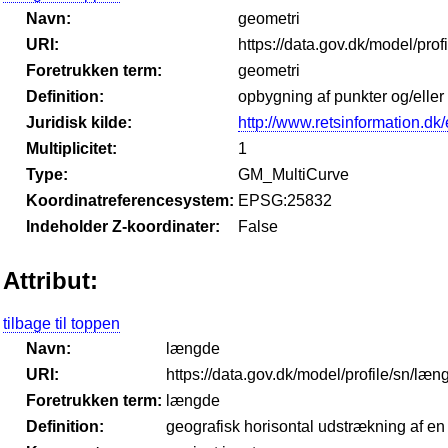
Navn:
geometri
URI:
https://data.gov.dk/model/prof
Foretrukken term:
geometri
Definition:
opbygning af punkter og/eller
Juridisk kilde:
http://www.retsinformation.dk/
Multiplicitet:
1
Type:
GM_MultiCurve
Koordinatreferencesystem:
EPSG:25832
Indeholder Z-koordinater:
False
Attribut:
tilbage til toppen
Navn:
længde
URI:
https://data.gov.dk/model/profile/sn/læn
Foretrukken term:
længde
Definition:
geografisk horisontal udstrækning af en