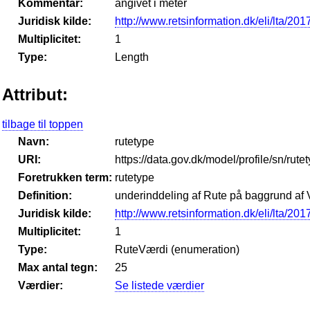
Kommentar:
angivet i meter
Juridisk kilde:
http://www.retsinformation.dk/eli/lta/201
Multiplicitet:
1
Type:
Length
Attribut:
tilbage til toppen
Navn:
rutetype
URI:
https://data.gov.dk/model/profile/sn/rute
Foretrukken term:
rutetype
Definition:
underinddeling af Rute på baggrund af V
Juridisk kilde:
http://www.retsinformation.dk/eli/lta/201
Multiplicitet:
1
Type:
RuteVærdi (enumeration)
Max antal tegn:
25
Værdier:
Se listede værdier