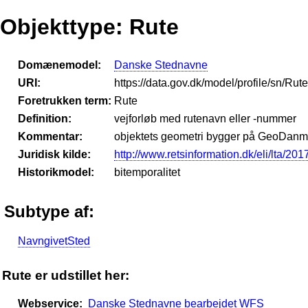
Objekttype: Rute
Domænemodel:
Danske Stednavne
URI:
https://data.gov.dk/model/profile/sn/Rute
Foretrukken term:
Rute
Definition:
vejforløb med rutenavn eller -nummer
Kommentar:
objektets geometri bygger på GeoDanma
Juridisk kilde:
http://www.retsinformation.dk/eli/lta/201
Historikmodel:
bitemporalitet
Subtype af:
NavngivetSted
Rute er udstillet her:
Webservice:
Danske Stednavne bearbejdet WFS