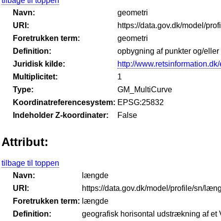
tilbage til toppen
Navn:
geometri
URI:
https://data.gov.dk/model/prof
Foretrukken term:
geometri
Definition:
opbygning af punkter og/eller
Juridisk kilde:
http://www.retsinformation.dk/
Multiplicitet:
1
Type:
GM_MultiCurve
Koordinatreferencesystem:
EPSG:25832
Indeholder Z-koordinater:
False
Attribut:
tilbage til toppen
Navn:
længde
URI:
https://data.gov.dk/model/profile/sn/læn
Foretrukken term:
længde
Definition:
geografisk horisontal udstrækning af et