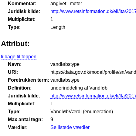
Kommentar:
angivet i meter
Juridisk kilde:
http://www.retsinformation.dk/eli/lta/201
Multiplicitet:
1
Type:
Length
Attribut:
tilbage til toppen
Navn:
vandløbstype
URI:
https://data.gov.dk/model/profile/sn/van
Foretrukken term:
vandløbstype
Definition:
underinddeling af Vandløb
Juridisk kilde:
http://www.retsinformation.dk/eli/lta/201
Multiplicitet:
1
Type:
VandløbVærdi (enumeration)
Max antal tegn:
9
Værdier:
Se listede værdier