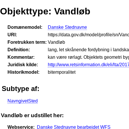
Objekttype: Vandløb
Domænemodel:
Danske Stednavne
URI:
https://data.gov.dk/model/profile/sn/Van
Foretrukken term:
Vandløb
Definition:
lang, let skrånende fordybning i land
Kommentar:
kan være rørlagt. Objektets geometri 
Juridisk kilde:
http://www.retsinformation.dk/eli/lta/201
Historikmodel:
bitemporalitet
Subtype af:
NavngivetSted
Vandløb er udstillet her:
Webservice:
Danske Stednavne bearbejdet WFS