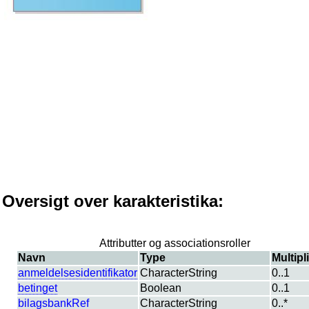
Oversigt over karakteristika:
Attributter og associationsroller
Navn
Type
Multipli
anmeldelsesidentifikator
CharacterString
0..1
betinget
Boolean
0..1
bilagsbankRef
CharacterString
0..*