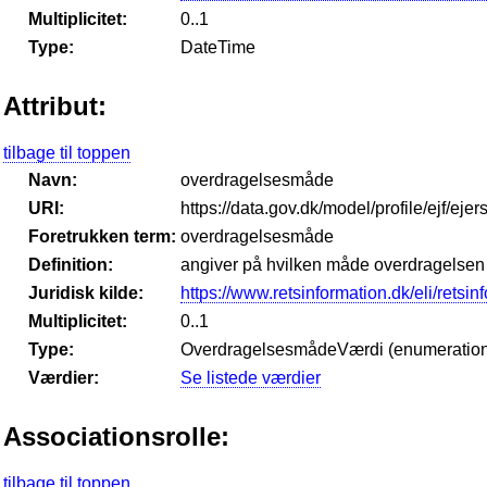
Multiplicitet:
0..1
Type:
DateTime
Attribut:
tilbage til toppen
Navn:
overdragelsesmåde
URI:
https://data.gov.dk/model/profile/ejf/ej
Foretrukken term:
overdragelsesmåde
Definition:
angiver på hvilken måde overdragelsen 
Juridisk kilde:
https://www.retsinformation.dk/eli/retsi
Multiplicitet:
0..1
Type:
OverdragelsesmådeVærdi (enumeration
Værdier:
Se listede værdier
Associationsrolle:
tilbage til toppen