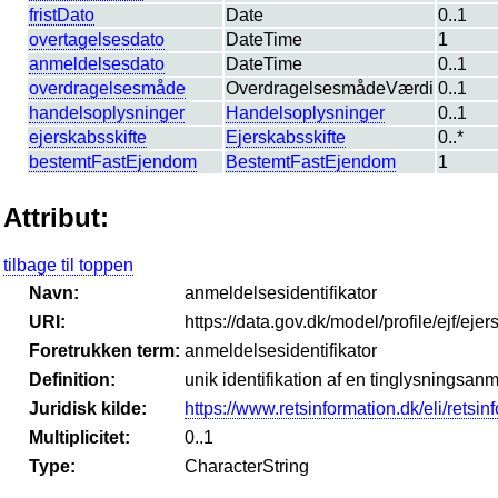
fristDato
Date
0..1
overtagelsesdato
DateTime
1
anmeldelsesdato
DateTime
0..1
overdragelsesmåde
OverdragelsesmådeVærdi
0..1
handelsoplysninger
Handelsoplysninger
0..1
ejerskabsskifte
Ejerskabsskifte
0..*
bestemtFastEjendom
BestemtFastEjendom
1
Attribut:
tilbage til toppen
Navn:
anmeldelsesidentifikator
URI:
https://data.gov.dk/model/profile/ejf/eje
Foretrukken term:
anmeldelsesidentifikator
Definition:
unik identifikation af en tinglysningsan
Juridisk kilde:
https://www.retsinformation.dk/eli/retsi
Multiplicitet:
0..1
Type:
CharacterString