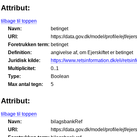
Attribut:
tilbage til toppen
Navn:
betinget
URI:
https://data.gov.dk/model/profile/ejf/ejer
Foretrukken term:
betinget
Definition:
angivelse af, om Ejerskiftet er betinget
Juridisk kilde:
https://www.retsinformation.dk/eli/retsi
Multiplicitet:
0..1
Type:
Boolean
Max antal tegn:
5
Attribut:
tilbage til toppen
Navn:
bilagsbankRef
URI:
https://data.gov.dk/model/profile/ejf/eje