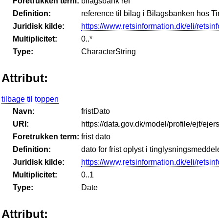
Foretrukken term:
bilagsbank ref
Definition:
reference til bilag i Bilagsbanken hos T
Juridisk kilde:
https://www.retsinformation.dk/eli/retsi
Multiplicitet:
0..*
Type:
CharacterString
Attribut:
tilbage til toppen
Navn:
fristDato
URI:
https://data.gov.dk/model/profile/ejf/ejers
Foretrukken term:
frist dato
Definition:
dato for frist oplyst i tinglysningsmedde
Juridisk kilde:
https://www.retsinformation.dk/eli/retsi
Multiplicitet:
0..1
Type:
Date
Attribut: