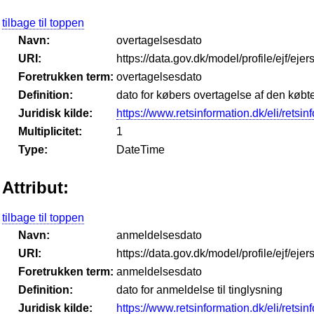
tilbage til toppen
Navn:
overtagelsesdato
URI:
https://data.gov.dk/model/profile/ejf/eje
Foretrukken term:
overtagelsesdato
Definition:
dato for købers overtagelse af den køb
Juridisk kilde:
https://www.retsinformation.dk/eli/retsi
Multiplicitet:
1
Type:
DateTime
Attribut:
tilbage til toppen
Navn:
anmeldelsesdato
URI:
https://data.gov.dk/model/profile/ejf/ej
Foretrukken term:
anmeldelsesdato
Definition:
dato for anmeldelse til tinglysning
Juridisk kilde:
https://www.retsinformation.dk/eli/retsi