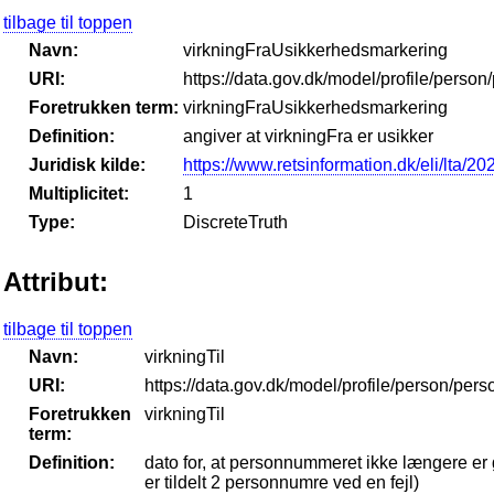
tilbage til toppen
Navn:
virkningFraUsikkerhedsmarkering
URI:
https://data.gov.dk/model/profile/pers
Foretrukken term:
virkningFraUsikkerhedsmarkering
Definition:
angiver at virkningFra er usikker
Juridisk kilde:
https://www.retsinformation.dk/eli/lta/2
Multiplicitet:
1
Type:
DiscreteTruth
Attribut:
tilbage til toppen
Navn:
virkningTil
URI:
https://data.gov.dk/model/profile/person/per
Foretrukken
virkningTil
term:
Definition:
dato for, at personnummeret ikke længere er
er tildelt 2 personnumre ved en fejl)