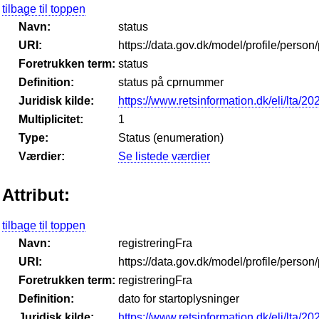
tilbage til toppen
Navn:
status
URI:
https://data.gov.dk/model/profile/perso
Foretrukken term:
status
Definition:
status på cprnummer
Juridisk kilde:
https://www.retsinformation.dk/eli/lta/2
Multiplicitet:
1
Type:
Status (enumeration)
Værdier:
Se listede værdier
Attribut:
tilbage til toppen
Navn:
registreringFra
URI:
https://data.gov.dk/model/profile/perso
Foretrukken term:
registreringFra
Definition:
dato for startoplysninger
Juridisk kilde:
https://www.retsinformation.dk/eli/lta/2