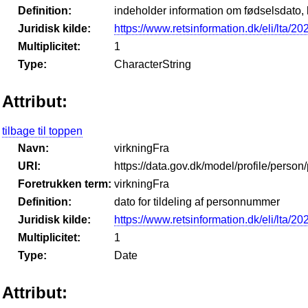
Definition:
indeholder information om fødselsdato,
Juridisk kilde:
https://www.retsinformation.dk/eli/lta/2
Multiplicitet:
1
Type:
CharacterString
Attribut:
tilbage til toppen
Navn:
virkningFra
URI:
https://data.gov.dk/model/profile/perso
Foretrukken term:
virkningFra
Definition:
dato for tildeling af personnummer
Juridisk kilde:
https://www.retsinformation.dk/eli/lta/2
Multiplicitet:
1
Type:
Date
Attribut: