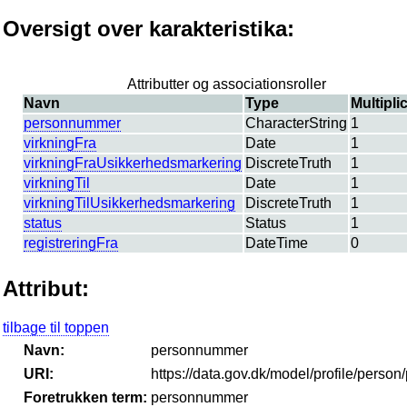
Oversigt over karakteristika:
Attributter og associationsroller
Navn
Type
Multiplic
personnummer
CharacterString
1
virkningFra
Date
1
virkningFraUsikkerhedsmarkering
DiscreteTruth
1
virkningTil
Date
1
virkningTilUsikkerhedsmarkering
DiscreteTruth
1
status
Status
1
registreringFra
DateTime
0
Attribut:
tilbage til toppen
Navn:
personnummer
URI:
https://data.gov.dk/model/profile/per
Foretrukken term:
personnummer