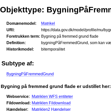
Objekttype: BygningPåFre
Domænemodel:
Matrikel
URI:
https://data.gov.dk/model/profile/mu/b
Foretrukken term:
Bygning på fremmed grund flade
Definition:
bygningPåFremmedGrund, som kan være 
Historikmodel:
bitemporalitet
Subtype af:
BygningPåFremmedGrund
Bygning på fremmed grund flade er udstillet her:
Webservice:
Matriklen WFS entiteter
Fildownload:
Matriklen Fildownload
Hændelser:
Matriklen2 Hændelser