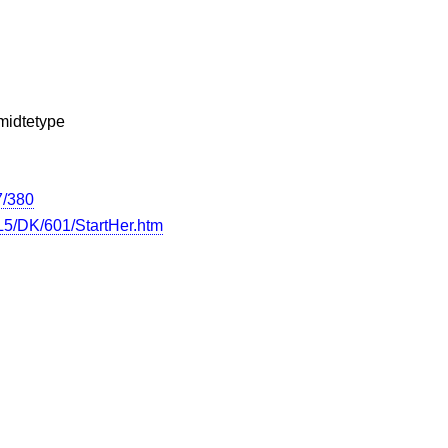
jmidtetype
7/380
5/DK/601/StartHer.htm