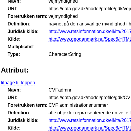
Navn:
vejmyndighed
URI:
https://data.gov.dk/model/profile/gdk/ve
Foretrukken term:
vejmyndighed
Definition:
navnet på den ansvarlige myndighed i hen
Juridisk kilde:
http://www.retsinformation.dk/eli/lta/201
Kilde:
http://www.geodanmark.nu/Spec6/HTML
Multiplicitet:
1
Type:
CharacterString
Attribut:
tilbage til toppen
Navn:
CVFadmnr
URI:
https://data.gov.dk/model/profile/gdk/
Foretrukken term:
CVF administrationsnummer
Definition:
alle objekter repræsenterende en vej ell
Juridisk kilde:
http://www.retsinformation.dk/eli/lta/201
Kilde:
http://www.geodanmark.nu/Spec6/HTML