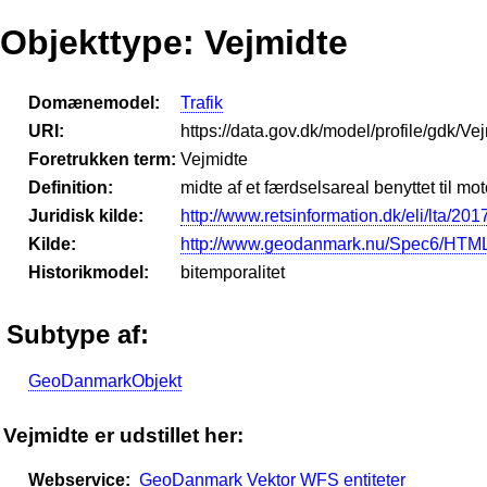
Objekttype: Vejmidte
Domænemodel:
Trafik
URI:
https://data.gov.dk/model/profile/gdk/Ve
Foretrukken term:
Vejmidte
Definition:
midte af et færdselsareal benyttet til mo
Juridisk kilde:
http://www.retsinformation.dk/eli/lta/201
Kilde:
http://www.geodanmark.nu/Spec6/HTML
Historikmodel:
bitemporalitet
Subtype af:
GeoDanmarkObjekt
Vejmidte er udstillet her:
Webservice:
GeoDanmark Vektor WFS entiteter