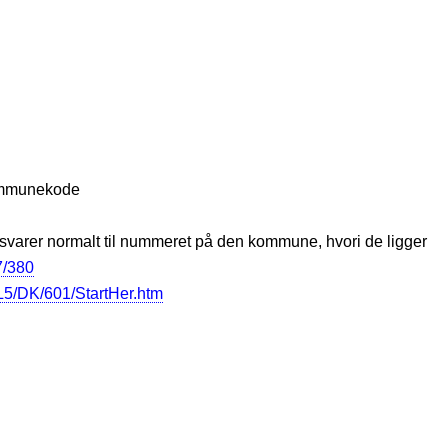
kommunekode
n svarer normalt til nummeret på den kommune, hvori de ligger
7/380
5/DK/601/StartHer.htm