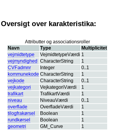
Oversigt over karakteristika:
Attributter og associationsroller
Navn
Type
Multiplicitet
vejmidtetype
VejmidtetypeVærdi
1
vejmyndighed
CharacterString
1
CVFadmnr
Integer
0..1
kommunekode
CharacterString
1
vejkode
CharacterString
0..1
vejkategori
VejkategoriVærdi
1
trafikart
TrafikartVærdi
1
niveau
NiveauVærdi
0..1
overflade
OverfladeVærdi
1
tilogfrakørsel
Boolean
1
rundkørsel
Boolean
1
geometri
GM_Curve
1