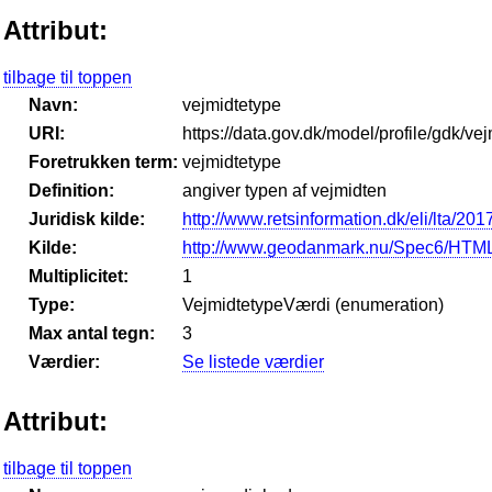
Attribut:
tilbage til toppen
Navn:
vejmidtetype
URI:
https://data.gov.dk/model/profile/gdk/ve
Foretrukken term:
vejmidtetype
Definition:
angiver typen af vejmidten
Juridisk kilde:
http://www.retsinformation.dk/eli/lta/201
Kilde:
http://www.geodanmark.nu/Spec6/HTML
Multiplicitet:
1
Type:
VejmidtetypeVærdi (enumeration)
Max antal tegn:
3
Værdier:
Se listede værdier
Attribut:
tilbage til toppen