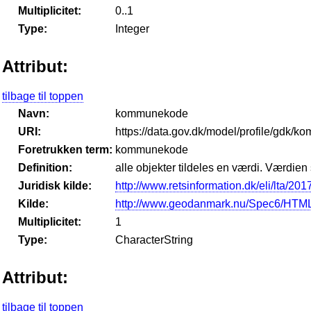
Multiplicitet:
0..1
Type:
Integer
Attribut:
tilbage til toppen
Navn:
kommunekode
URI:
https://data.gov.dk/model/profile/gdk/
Foretrukken term:
kommunekode
Definition:
alle objekter tildeles en værdi. Værdie
Juridisk kilde:
http://www.retsinformation.dk/eli/lta/201
Kilde:
http://www.geodanmark.nu/Spec6/HTML
Multiplicitet:
1
Type:
CharacterString
Attribut:
tilbage til toppen