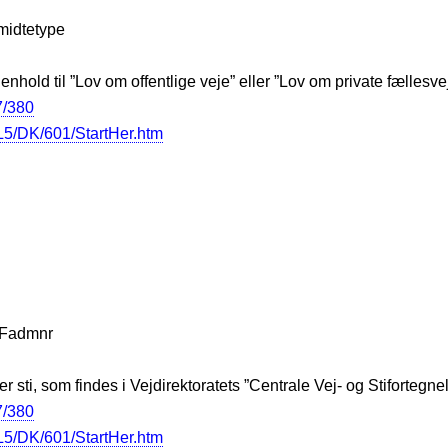
jmidtetype
hold til ”Lov om offentlige veje” eller ”Lov om private fællesve
7/380
5/DK/601/StartHer.htm
CVFadmnr
er sti, som findes i Vejdirektoratets ”Centrale Vej- og Stiforteg
7/380
5/DK/601/StartHer.htm