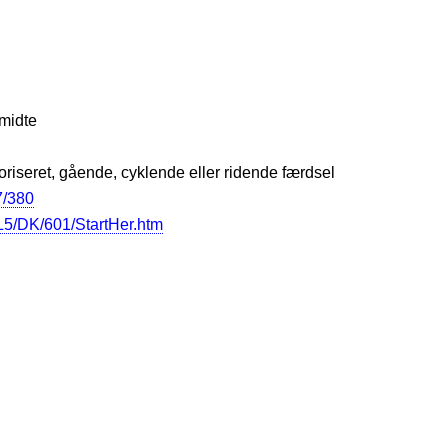
jmidte
toriseret, gående, cyklende eller ridende færdsel
7/380
5/DK/601/StartHer.htm