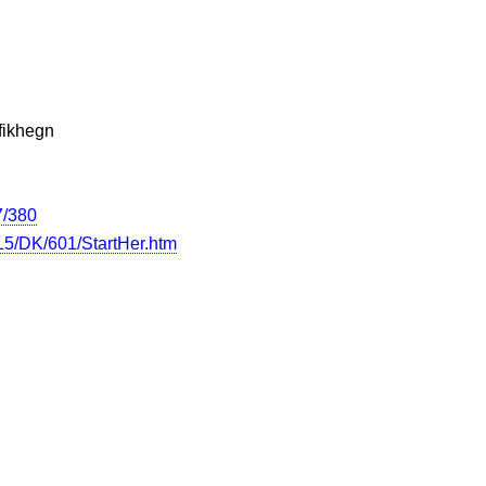
afikhegn
7/380
5/DK/601/StartHer.htm