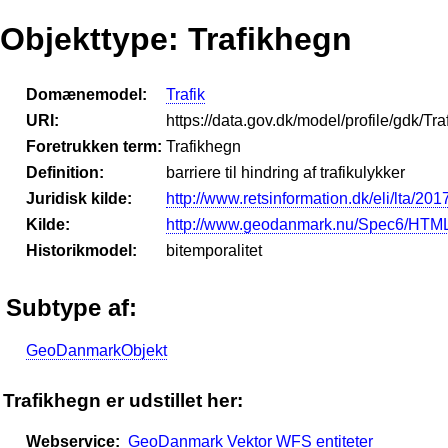
Objekttype: Trafikhegn
Domænemodel:
Trafik
URI:
https://data.gov.dk/model/profile/gdk/Tr
Foretrukken term:
Trafikhegn
Definition:
barriere til hindring af trafikulykker
Juridisk kilde:
http://www.retsinformation.dk/eli/lta/201
Kilde:
http://www.geodanmark.nu/Spec6/HTML
Historikmodel:
bitemporalitet
Subtype af:
GeoDanmarkObjekt
Trafikhegn er udstillet her:
Webservice:
GeoDanmark Vektor WFS entiteter