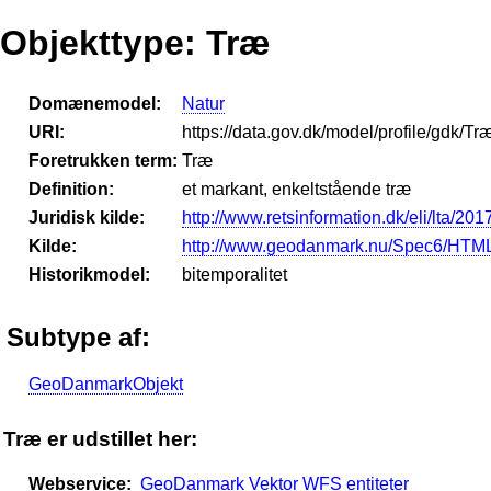
Objekttype: Træ
Domænemodel:
Natur
URI:
https://data.gov.dk/model/profile/gdk/Tr
Foretrukken term:
Træ
Definition:
et markant, enkeltstående træ
Juridisk kilde:
http://www.retsinformation.dk/eli/lta/201
Kilde:
http://www.geodanmark.nu/Spec6/HTML
Historikmodel:
bitemporalitet
Subtype af:
GeoDanmarkObjekt
Træ er udstillet her:
Webservice:
GeoDanmark Vektor WFS entiteter