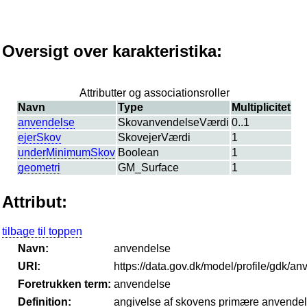
Oversigt over karakteristika:
Attributter og associationsroller
Navn
Type
Multiplicitet
anvendelse
SkovanvendelseVærdi
0..1
ejerSkov
SkovejerVærdi
1
underMinimumSkov
Boolean
1
geometri
GM_Surface
1
Attribut:
tilbage til toppen
Navn:
anvendelse
URI:
https://data.gov.dk/model/profile/gdk/a
Foretrukken term:
anvendelse
Definition:
angivelse af skovens primære anvende