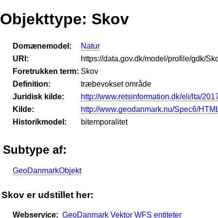
Objekttype: Skov
Domænemodel:
Natur
URI:
https://data.gov.dk/model/profile/gdk/Sk
Foretrukken term:
Skov
Definition:
træbevokset område
Juridisk kilde:
http://www.retsinformation.dk/eli/lta/201
Kilde:
http://www.geodanmark.nu/Spec6/HTML
Historikmodel:
bitemporalitet
Subtype af:
GeoDanmarkObjekt
Skov er udstillet her:
Webservice:
GeoDanmark Vektor WFS entiteter