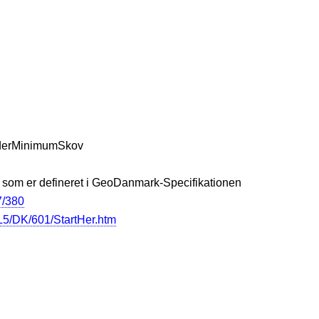
underMinimumSkov
 som er defineret i GeoDanmark-Specifikationen
7/380
5/DK/601/StartHer.htm