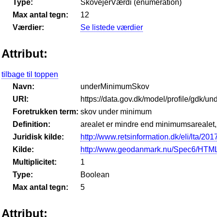
Type:
SkovejerVærdi (enumeration)
Max antal tegn:
12
Værdier:
Se listede værdier
Attribut:
tilbage til toppen
Navn:
underMinimumSkov
URI:
https://data.gov.dk/model/profile/gdk/
Foretrukken term:
skov under minimum
Definition:
arealet er mindre end minimumsarealet,
Juridisk kilde:
http://www.retsinformation.dk/eli/lta/201
Kilde:
http://www.geodanmark.nu/Spec6/HTML
Multiplicitet:
1
Type:
Boolean
Max antal tegn:
5
Attribut: