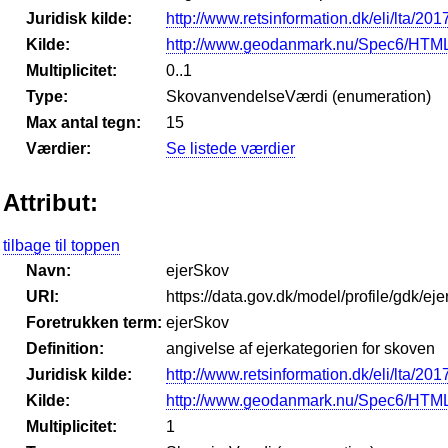
Juridisk kilde:
http://www.retsinformation.dk/eli/lta/201
Kilde:
http://www.geodanmark.nu/Spec6/HTML
Multiplicitet:
0..1
Type:
SkovanvendelseVærdi (enumeration)
Max antal tegn:
15
Værdier:
Se listede værdier
Attribut:
tilbage til toppen
Navn:
ejerSkov
URI:
https://data.gov.dk/model/profile/gdk/ej
Foretrukken term:
ejerSkov
Definition:
angivelse af ejerkategorien for skoven
Juridisk kilde:
http://www.retsinformation.dk/eli/lta/201
Kilde:
http://www.geodanmark.nu/Spec6/HTML
Multiplicitet:
1