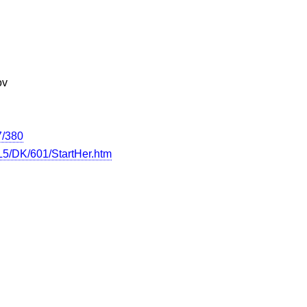
ov
7/380
5/DK/601/StartHer.htm