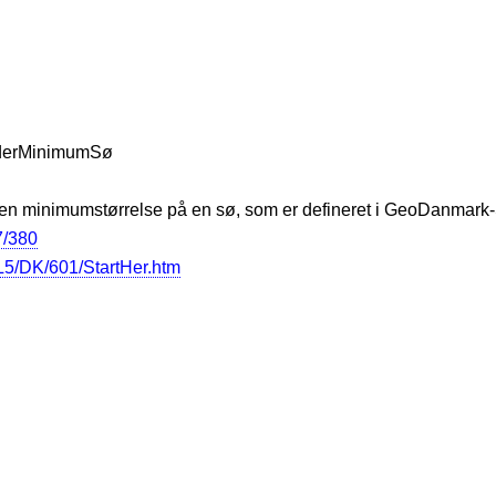
underMinimumSø
den minimumstørrelse på en sø, som er defineret i GeoDanmark-
7/380
5/DK/601/StartHer.htm