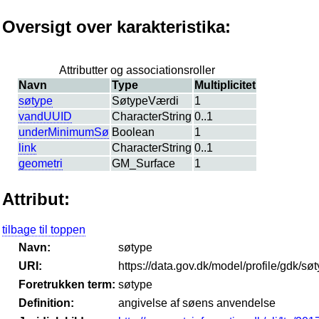
Oversigt over karakteristika:
Attributter og associationsroller
Navn
Type
Multiplicitet
søtype
SøtypeVærdi
1
vandUUID
CharacterString
0..1
underMinimumSø
Boolean
1
link
CharacterString
0..1
geometri
GM_Surface
1
Attribut:
tilbage til toppen
Navn:
søtype
URI:
https://data.gov.dk/model/profile/gdk/sø
Foretrukken term:
søtype
Definition:
angivelse af søens anvendelse