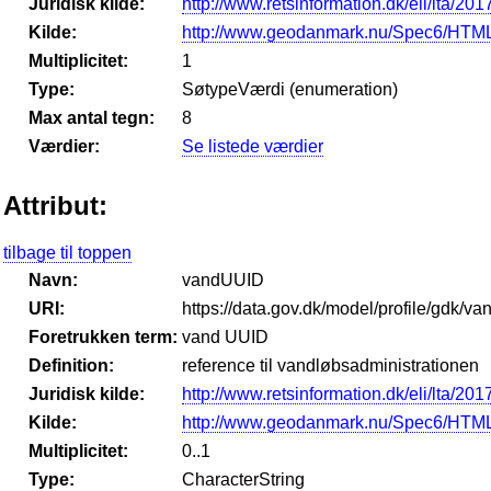
Juridisk kilde:
http://www.retsinformation.dk/eli/lta/201
Kilde:
http://www.geodanmark.nu/Spec6/HTML
Multiplicitet:
1
Type:
SøtypeVærdi (enumeration)
Max antal tegn:
8
Værdier:
Se listede værdier
Attribut:
tilbage til toppen
Navn:
vandUUID
URI:
https://data.gov.dk/model/profile/gdk/v
Foretrukken term:
vand UUID
Definition:
reference til vandløbsadministrationen
Juridisk kilde:
http://www.retsinformation.dk/eli/lta/201
Kilde:
http://www.geodanmark.nu/Spec6/HTML
Multiplicitet:
0..1
Type:
CharacterString