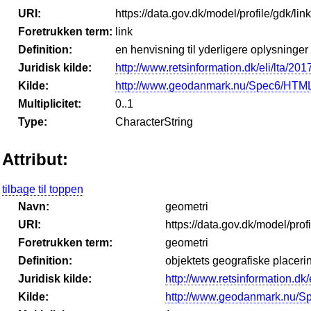
URI:
https://data.gov.dk/model/profile/gdk/link
Foretrukken term:
link
Definition:
en henvisning til yderligere oplysninger
Juridisk kilde:
http://www.retsinformation.dk/eli/lta/201
Kilde:
http://www.geodanmark.nu/Spec6/HTML
Multiplicitet:
0..1
Type:
CharacterString
Attribut:
tilbage til toppen
Navn:
geometri
URI:
https://data.gov.dk/model/prof
Foretrukken term:
geometri
Definition:
objektets geografiske placeri
Juridisk kilde:
http://www.retsinformation.dk/
Kilde:
http://www.geodanmark.nu/S