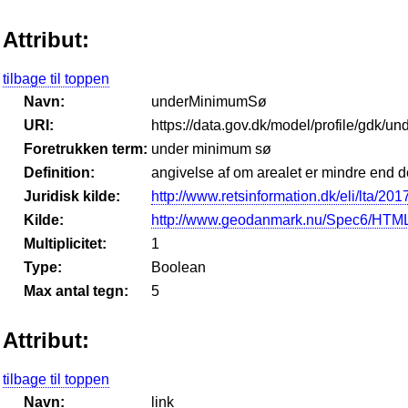
Attribut:
tilbage til toppen
Navn:
underMinimumSø
URI:
https://data.gov.dk/model/profile/gdk/
Foretrukken term:
under minimum sø
Definition:
angivelse af om arealet er mindre end 
Juridisk kilde:
http://www.retsinformation.dk/eli/lta/201
Kilde:
http://www.geodanmark.nu/Spec6/HTML
Multiplicitet:
1
Type:
Boolean
Max antal tegn:
5
Attribut:
tilbage til toppen
Navn:
link