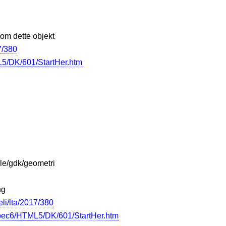
 om dette objekt
7/380
5/DK/601/StartHer.htm
ile/gdk/geometri
ng
eli/lta/2017/380
pec6/HTML5/DK/601/StartHer.htm