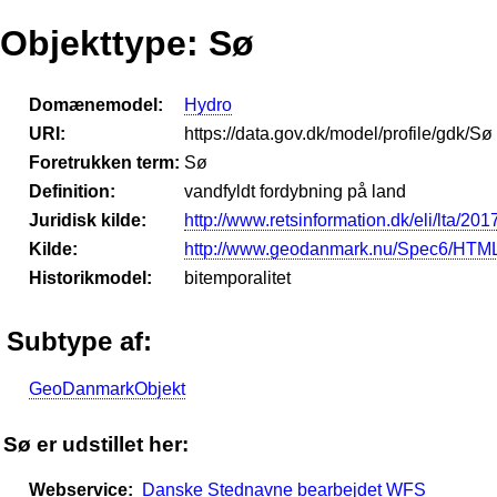
Objekttype: Sø
Domænemodel:
Hydro
URI:
https://data.gov.dk/model/profile/gdk/Sø
Foretrukken term:
Sø
Definition:
vandfyldt fordybning på land
Juridisk kilde:
http://www.retsinformation.dk/eli/lta/201
Kilde:
http://www.geodanmark.nu/Spec6/HTML
Historikmodel:
bitemporalitet
Subtype af:
GeoDanmarkObjekt
Sø er udstillet her:
Webservice:
Danske Stednavne bearbejdet WFS