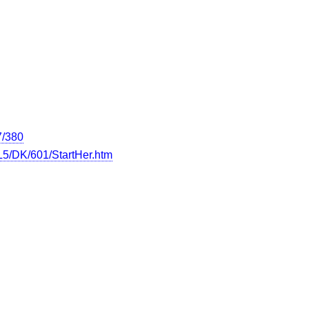
7/380
5/DK/601/StartHer.htm