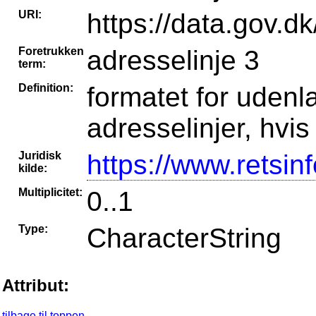
URI:
https://data.gov.dk
Foretrukken
adresselinje 3
term:
Definition:
formatet for udenla
adresselinjer, hvi
Juridisk
https://www.retsin
kilde:
Multiplicitet:
0..1
Type:
CharacterString
Attribut:
tilbage til toppen