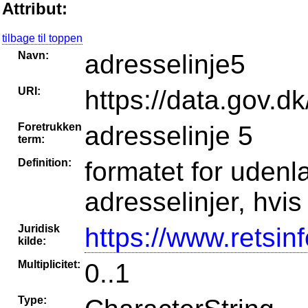
Attribut:
tilbage til toppen
Navn:
adresselinje5
URI:
https://data.gov.dk
Foretrukken
adresselinje 5
term:
Definition:
formatet for udenla
adresselinjer, hvi
Juridisk
https://www.retsin
kilde:
Multiplicitet:
0..1
Type: