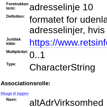
Foretrukken
adresselinje 10
term:
Definition:
formatet for udenla
adresselinjer, hvi
Juridisk
https://www.retsin
kilde:
Multiplicitet:
0..1
Type:
CharacterString
Associationsrolle:
tilbage til toppen
Navn:
altAdrVirksomhed