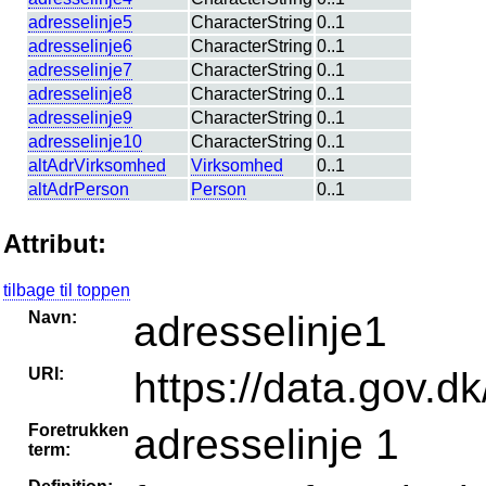
adresselinje5
CharacterString
0..1
adresselinje6
CharacterString
0..1
adresselinje7
CharacterString
0..1
adresselinje8
CharacterString
0..1
adresselinje9
CharacterString
0..1
adresselinje10
CharacterString
0..1
altAdrVirksomhed
Virksomhed
0..1
altAdrPerson
Person
0..1
Attribut:
tilbage til toppen
Navn:
adresselinje1
URI:
https://data.gov.dk
Foretrukken
adresselinje 1
term: