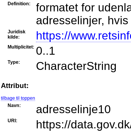
Definition:
formatet for udenla
adresselinjer, hvi
Juridisk
https://www.retsin
kilde:
Multiplicitet:
0..1
Type:
CharacterString
Attribut:
tilbage til toppen
Navn:
adresselinje10
URI:
https://data.gov.dk