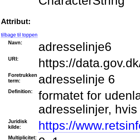
CharacterString
Attribut:
tilbage til toppen
Navn:
adresselinje6
URI:
https://data.gov.dk
Foretrukken
adresselinje 6
term:
Definition:
formatet for udenla
adresselinjer, hvi
Juridisk
https://www.retsin
kilde:
Multiplicitet: