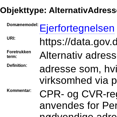
Objekttype: AlternativAdress
Domænemodel:
Ejerfortegnelsen
URI:
https://data.gov.
Foretrukken
Alternativ adres
term:
Definition:
adresse som, hvi
virksomhed via p
Kommentar:
CPR- og CVR-reg
anvendes for Per
nødvendige adre