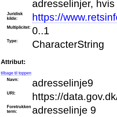
adresselinjer, hvi
Juridisk
https://www.retsin
kilde:
Multiplicitet:
0..1
Type:
CharacterString
Attribut:
tilbage til toppen
Navn:
adresselinje9
URI:
https://data.gov.dk
Foretrukken
adresselinje 9
term: