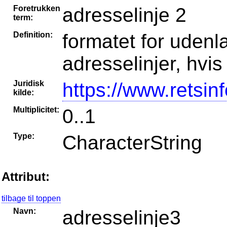
Foretrukken
adresselinje 2
term:
Definition:
formatet for udenla
adresselinjer, hvi
Juridisk
https://www.retsin
kilde:
Multiplicitet:
0..1
Type:
CharacterString
Attribut:
tilbage til toppen
Navn:
adresselinje3