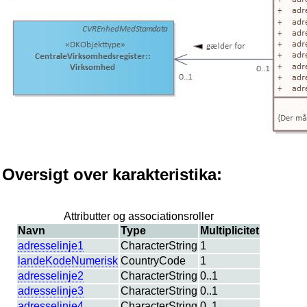
Oversigt over karakteristika:
Attributter og associationsroller
Navn
Type
Multiplicitet
adresselinje1
CharacterString
1
landeKodeNumerisk
CountryCode
1
adresselinje2
CharacterString
0..1
adresselinje3
CharacterString
0..1
adresselinje4
CharacterString
0..1