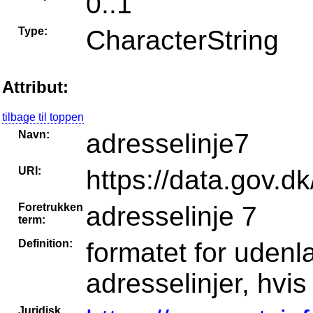
0..1
Type:
CharacterString
Attribut:
tilbage til toppen
Navn:
adresselinje7
URI:
https://data.gov.dk
Foretrukken
adresselinje 7
term:
Definition:
formatet for udenla
adresselinjer, hvi
Juridisk