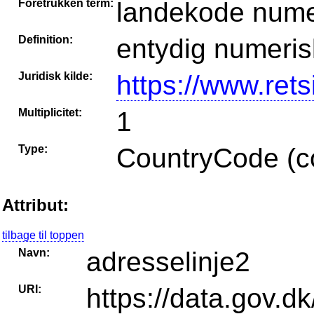
Foretrukken term:
landekode nume
Definition:
entydig numeris
Juridisk kilde:
https://www.rets
Multiplicitet:
1
Type:
CountryCode (co
Attribut:
tilbage til toppen
Navn:
adresselinje2
URI:
https://data.gov.dk