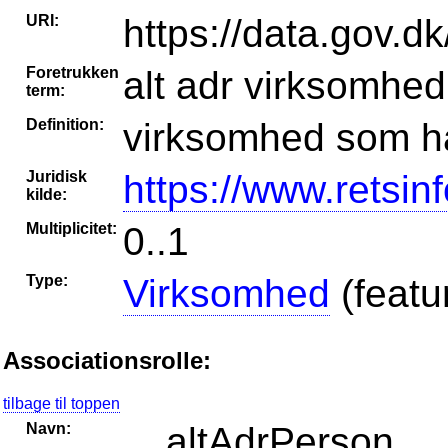
URI:
https://data.gov.d
Foretrukken
alt adr virksomhed
term:
Definition:
virksomhed som ha
Juridisk
https://www.retsin
kilde:
Multiplicitet:
0..1
Type:
Virksomhed
(featu
Associationsrolle:
tilbage til toppen
Navn:
altAdrPerson