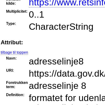
https://www.retsin
kilde:
Multiplicitet:
0..1
Type:
CharacterString
Attribut:
tilbage til toppen
Navn:
adresselinje8
URI:
https://data.gov.dk
Foretrukken
adresselinje 8
term:
Definition:
formatet for udenla