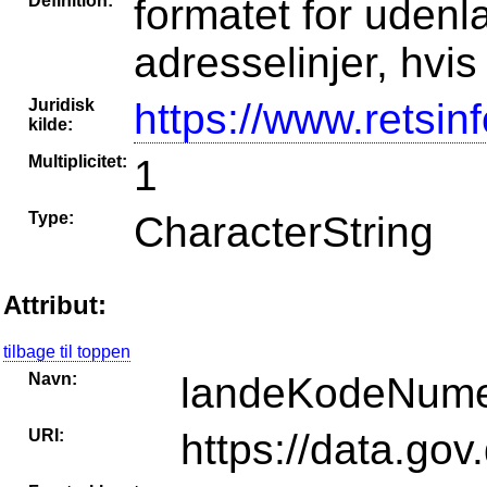
Definition:
formatet for udenla
adresselinjer, hvi
Juridisk
https://www.retsin
kilde:
Multiplicitet:
1
Type:
CharacterString
Attribut:
tilbage til toppen
Navn:
landeKodeNume
URI:
https://data.gov