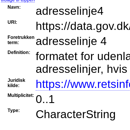
Navn:
adresselinje4
URI:
https://data.gov.dk
Foretrukken
adresselinje 4
term:
Definition:
formatet for udenla
adresselinjer, hvi
Juridisk
https://www.retsin
kilde:
Multiplicitet:
0..1
Type:
CharacterString