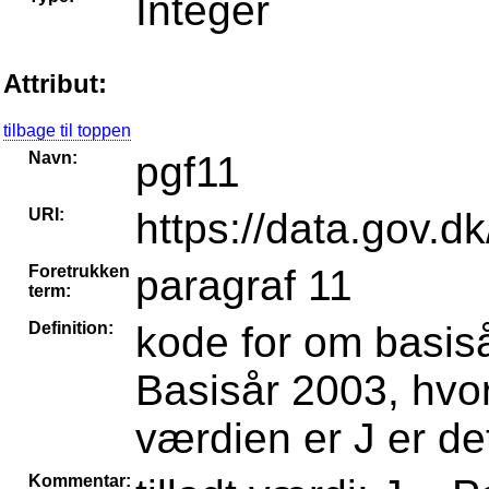
Integer
Attribut:
tilbage til toppen
Navn:
pgf11
URI:
https://data.gov.d
Foretrukken
paragraf 11
term:
Definition:
kode for om basis
Basisår 2003, hvor
værdien er J er det
Kommentar: