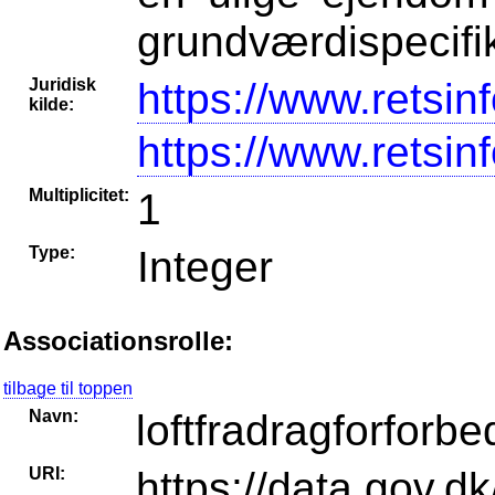
grundværdispecifi
Juridisk
https://www.retsin
kilde:
https://www.retsin
Multiplicitet:
1
Type:
Integer
Associationsrolle:
tilbage til toppen
Navn:
loftfradragforforb
URI:
https://data.gov.d