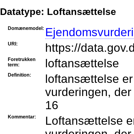
Datatype: Loftansættelse
Domænemodel:
Ejendomsvurder
URI:
https://data.gov.
Foretrukken
loftansættelse
term:
Definition:
loftansættelse e
vurderingen, der
16
Kommentar:
Loftansættelse e
vurderingen, der