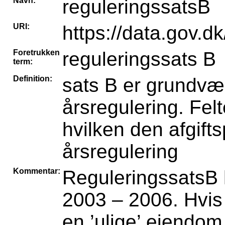
Navn:
reguleringssatsB
URI:
https://data.gov.d
Foretrukken
reguleringssats B
term:
Definition:
sats B er grundv
årsregulering. Fel
hvilken den afgift
årsregulering
Kommentar:
ReguleringssatsB h
2003 – 2006. Hvis b
en ’ulige’ ejendom 