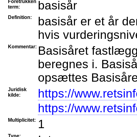
Foretrukken
basisår
term:
Definition:
basisår er et år der
hvis vurderingsni
Kommentar:
Basisåret fastlægg
beregnes i. Basis
opsættes Basisåret
Juridisk
https://www.retsin
kilde:
https://www.retsin
Multiplicitet:
1
Type: