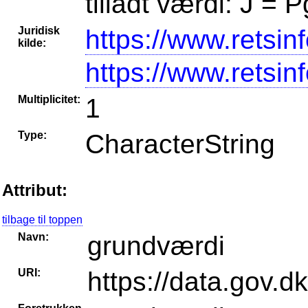
tilladt værdi: J = 
Juridisk
https://www.retsin
kilde:
https://www.retsin
Multiplicitet:
1
Type:
CharacterString
Attribut:
tilbage til toppen
Navn:
grundværdi
URI:
https://data.gov.d