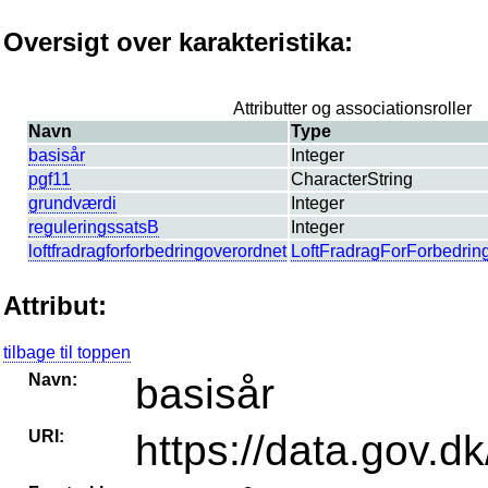
Oversigt over karakteristika:
Attributter og associationsroller
Navn
Type
basisår
Integer
pgf11
CharacterString
grundværdi
Integer
reguleringssatsB
Integer
loftfradragforforbedringoverordnet
LoftFradragForForbedrin
Attribut:
tilbage til toppen
Navn:
basisår
URI:
https://data.gov.d