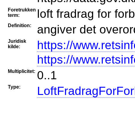
Foretrukken
loft fradrag for fo
term:
Definition:
angiver det overord
Juridisk
https://www.retsin
kilde:
https://www.retsin
Multiplicitet:
0..1
Type:
LoftFradragForFo