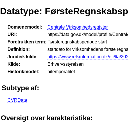
Datatype: FørsteRegnskabsp
Domænemodel:
Centrale Virksomhedsregister
URI:
https://data.gov.dk/model/profile/Cent
Foretrukken term:
Førsteregnskabsperiode start
Definition:
startdato for virksomhedens første reg
Juridisk kilde:
https://www.retsinformation.dk/eli/lta/2
Kilde:
Erhvervsstyrelsen
Historikmodel:
bitemporalitet
Subtype af:
CVRData
Oversigt over karakteristika: