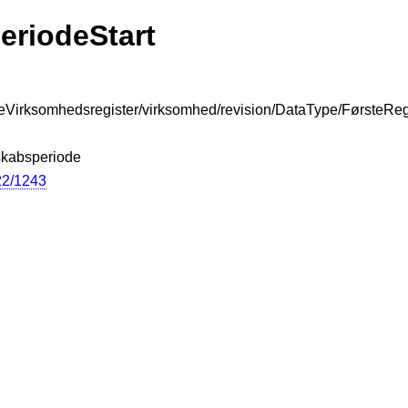
eriodeStart
raleVirksomhedsregister/virksomhed/revision/DataType/FørsteR
nskabsperiode
022/1243