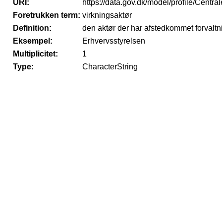
URI:
https://data.gov.dk/model/profile/Centr
Foretrukken term:
virkningsaktør
Definition:
den aktør der har afstedkommet forvaltn
Eksempel:
Erhvervsstyrelsen
Multiplicitet:
1
Type:
CharacterString