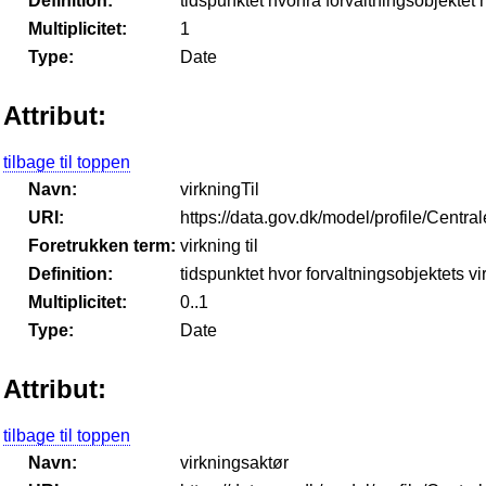
Definition:
tidspunktet hvorfra forvaltningsobjektet 
Multiplicitet:
1
Type:
Date
Attribut:
tilbage til toppen
Navn:
virkningTil
URI:
https://data.gov.dk/model/profile/Centr
Foretrukken term:
virkning til
Definition:
tidspunktet hvor forvaltningsobjektets v
Multiplicitet:
0..1
Type:
Date
Attribut:
tilbage til toppen
Navn:
virkningsaktør