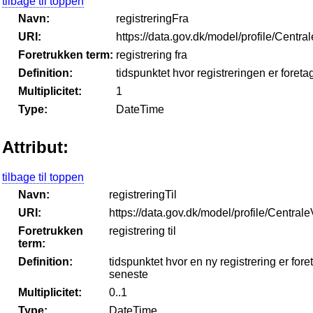
tilbage til toppen
Navn:
registreringFra
URI:
https://data.gov.dk/model/profile/Centr
Foretrukken term:
registrering fra
Definition:
tidspunktet hvor registreringen er foreta
Multiplicitet:
1
Type:
DateTime
Attribut:
tilbage til toppen
Navn:
registreringTil
URI:
https://data.gov.dk/model/profile/Central
Foretrukken
registrering til
term:
Definition:
tidspunktet hvor en ny registrering er fo
seneste
Multiplicitet:
0..1
Type:
DateTime