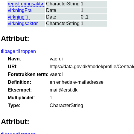
registreringsaktør
CharacterString
1
virkningFra
Date
1
virkningTil
Date
0..1
virkningsaktør
CharacterString
1
Attribut:
tilbage til toppen
Navn:
vaerdi
URI:
https://data.gov.dk/model/profile/Centr
Foretrukken term:
vaerdi
Definition:
en enheds e-mailadresse
Eksempel:
mail@erst.dk
Multiplicitet:
1
Type:
CharacterString
Attribut: