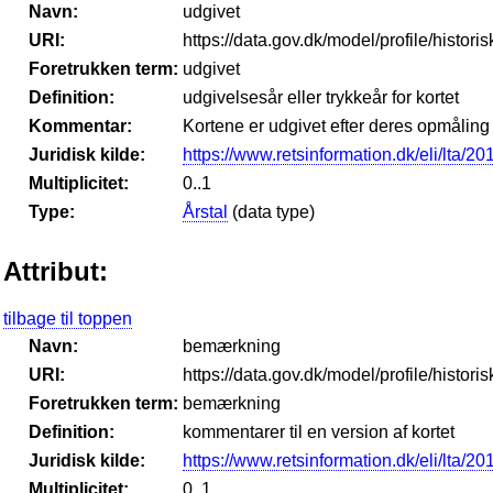
Navn:
udgivet
URI:
https://data.gov.dk/model/profile/histor
Foretrukken term:
udgivet
Definition:
udgivelsesår eller trykkeår for kortet
Kommentar:
Kortene er udgivet efter deres opmåling o
Juridisk kilde:
https://www.retsinformation.dk/eli/lta/2
Multiplicitet:
0..1
Type:
Årstal
(data type)
Attribut:
tilbage til toppen
Navn:
bemærkning
URI:
https://data.gov.dk/model/profile/histo
Foretrukken term:
bemærkning
Definition:
kommentarer til en version af kortet
Juridisk kilde:
https://www.retsinformation.dk/eli/lta/2
Multiplicitet:
0..1