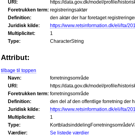
URI:
https://data.gov.dk/model/profile/histori
Foretrukken term:
registreringsaktør
Definition:
den aktør der har foretaget registrering
Juridisk kilde:
https://www.retsinformation.dk/eli/lta/2
Multiplicitet:
1
Type:
CharacterString
Attribut:
tilbage til toppen
Navn:
forretningsområde
URI:
https://data.gov.dk/model/profile/histor
Foretrukken term:
forretningsområde
Definition:
den del af den offentlige forretning de
Juridisk kilde:
https://www.retsinformation.dk/eli/lta/2
Multiplicitet:
1
Type:
KortbladsinddelingForretningsområdeV
Værdier:
Se listede værdier