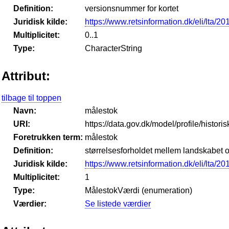
Definition:
versionsnummer for kortet
Juridisk kilde:
https://www.retsinformation.dk/eli/lta/2
Multiplicitet:
0..1
Type:
CharacterString
Attribut:
tilbage til toppen
Navn:
målestok
URI:
https://data.gov.dk/model/profile/histor
Foretrukken term:
målestok
Definition:
størrelsesforholdet mellem landskabet o
Juridisk kilde:
https://www.retsinformation.dk/eli/lta/2
Multiplicitet:
1
Type:
MålestokVærdi (enumeration)
Værdier:
Se listede værdier