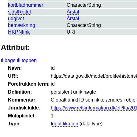
kortbladnummer
CharacterString
sidstRettet
Årstal
udgivet
Årstal
bemærkning
CharacterString
HKPNlink
URI
Attribut:
tilbage til toppen
Navn:
id
URI:
https://data.gov.dk/model/profile/histori
Foretrukken term:
id
Definition:
persistent unik nøgle
Kommentar:
Globalt unikt ID som ikke ændres i objek
Juridisk kilde:
https://www.retsinformation.dk/eli/lta/2
Multiplicitet:
1
Type:
Identifikation
(data type)