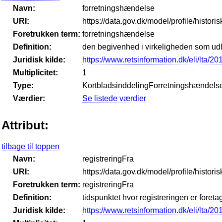
Navn:
forretningshændelse
URI:
https://data.gov.dk/model/profile/histor
Foretrukken term:
forretningshændelse
Definition:
den begivenhed i virkeligheden som ud
Juridisk kilde:
https://www.retsinformation.dk/eli/lta/2
Multiplicitet:
1
Type:
KortbladsinddelingForretningshændels
Værdier:
Se listede værdier
Attribut:
tilbage til toppen
Navn:
registreringFra
URI:
https://data.gov.dk/model/profile/histori
Foretrukken term:
registreringFra
Definition:
tidspunktet hvor registreringen er foreta
Juridisk kilde:
https://www.retsinformation.dk/eli/lta/2