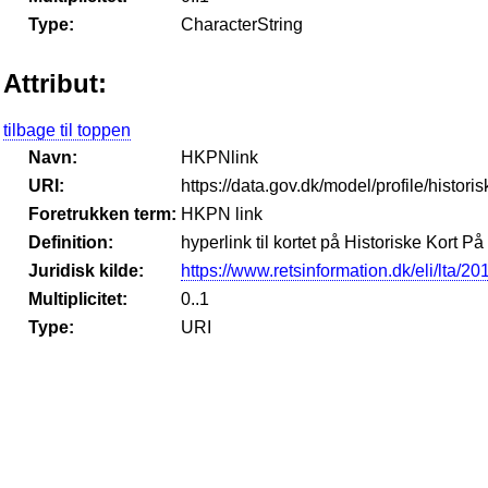
Type:
CharacterString
Attribut:
tilbage til toppen
Navn:
HKPNlink
URI:
https://data.gov.dk/model/profile/histo
Foretrukken term:
HKPN link
Definition:
hyperlink til kortet på Historiske Kort På
Juridisk kilde:
https://www.retsinformation.dk/eli/lta/2
Multiplicitet:
0..1
Type:
URI