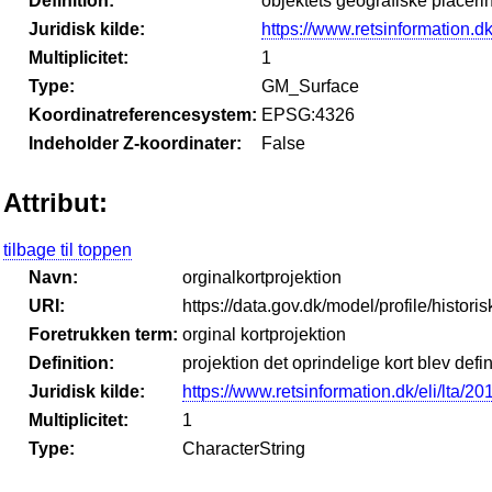
Definition:
objektets geografiske placeri
Juridisk kilde:
https://www.retsinformation.dk
Multiplicitet:
1
Type:
GM_Surface
Koordinatreferencesystem:
EPSG:4326
Indeholder Z-koordinater:
False
Attribut:
tilbage til toppen
Navn:
orginalkortprojektion
URI:
https://data.gov.dk/model/profile/histori
Foretrukken term:
orginal kortprojektion
Definition:
projektion det oprindelige kort blev defin
Juridisk kilde:
https://www.retsinformation.dk/eli/lta/2
Multiplicitet:
1
Type:
CharacterString