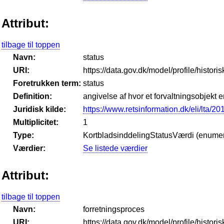
Attribut:
tilbage til toppen
Navn:
status
URI:
https://data.gov.dk/model/profile/histori
Foretrukken term:
status
Definition:
angivelse af hvor et forvaltningsobjekt er
Juridisk kilde:
https://www.retsinformation.dk/eli/lta/2
Multiplicitet:
1
Type:
KortbladsinddelingStatusVærdi (enumer
Værdier:
Se listede værdier
Attribut:
tilbage til toppen
Navn:
forretningsproces
URI:
https://data.gov.dk/model/profile/histor