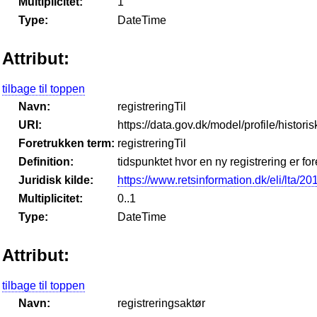
Multiplicitet:
1
Type:
DateTime
Attribut:
tilbage til toppen
Navn:
registreringTil
URI:
https://data.gov.dk/model/profile/histori
Foretrukken term:
registreringTil
Definition:
tidspunktet hvor en ny registrering er f
Juridisk kilde:
https://www.retsinformation.dk/eli/lta/2
Multiplicitet:
0..1
Type:
DateTime
Attribut:
tilbage til toppen
Navn:
registreringsaktør