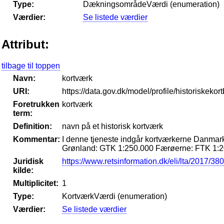
Type:
DækningsområdeVærdi (enumeration)
Værdier:
Se listede værdier
Attribut:
tilbage til toppen
Navn:
kortværk
URI:
https://data.gov.dk/model/profile/historiskeko
Foretrukken
kortværk
term:
Definition:
navn på et historisk kortværk
Kommentar:
I denne tjeneste indgår kortværkerne Danmar
Grønland: GTK 1:250.000 Færøerne: FTK 1:2
Juridisk
https://www.retsinformation.dk/eli/lta/2017/380
kilde:
Multiplicitet:
1
Type:
KortværkVærdi (enumeration)
Værdier:
Se listede værdier