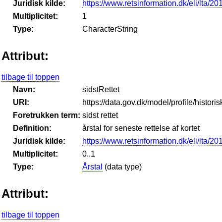
Juridisk kilde:
https://www.retsinformation.dk/eli/lta/2
Multiplicitet:
1
Type:
CharacterString
Attribut:
tilbage til toppen
Navn:
sidstRettet
URI:
https://data.gov.dk/model/profile/histori
Foretrukken term:
sidst rettet
Definition:
årstal for seneste rettelse af kortet
Juridisk kilde:
https://www.retsinformation.dk/eli/lta/2
Multiplicitet:
0..1
Type:
Årstal
(data type)
Attribut:
tilbage til toppen