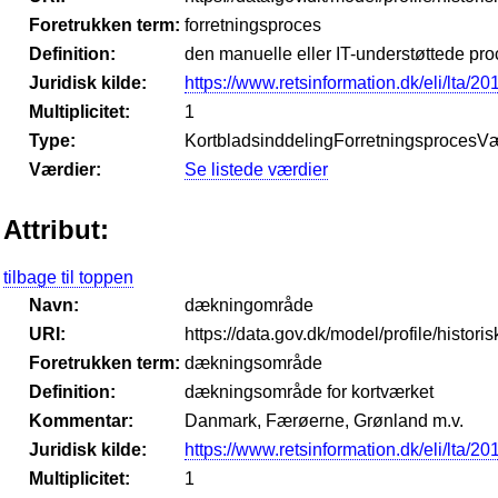
Foretrukken term:
forretningsproces
Definition:
den manuelle eller IT-understøttede pr
Juridisk kilde:
https://www.retsinformation.dk/eli/lta/2
Multiplicitet:
1
Type:
KortbladsinddelingForretningsprocesVæ
Værdier:
Se listede værdier
Attribut:
tilbage til toppen
Navn:
dækningområde
URI:
https://data.gov.dk/model/profile/histo
Foretrukken term:
dækningsområde
Definition:
dækningsområde for kortværket
Kommentar:
Danmark, Færøerne, Grønland m.v.
Juridisk kilde:
https://www.retsinformation.dk/eli/lta/2
Multiplicitet:
1