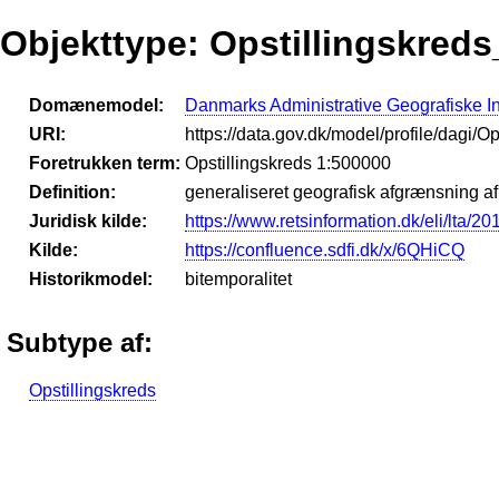
Objekttype: Opstillingskred
Domænemodel:
Danmarks Administrative Geografiske I
URI:
https://data.gov.dk/model/profile/dagi/
Foretrukken term:
Opstillingskreds 1:500000
Definition:
generaliseret geografisk afgrænsning af 
Juridisk kilde:
https://www.retsinformation.dk/eli/lta/2
Kilde:
https://confluence.sdfi.dk/x/6QHiCQ
Historikmodel:
bitemporalitet
Subtype af:
Opstillingskreds