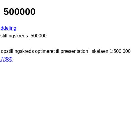
s_500000
nddeling
Opstillingskreds_500000
opstillingskreds optimeret til præsentation i skalaen 1:500.000
017/380