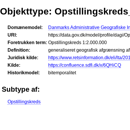
Objekttype: Opstillingskred
Domænemodel:
Danmarks Administrative Geografiske I
URI:
https://data.gov.dk/model/profile/dagi/
Foretrukken term:
Opstillingskreds 1:2.000.000
Definition:
generaliseret geografisk afgrænsning af 
Juridisk kilde:
https://www.retsinformation.dk/eli/lta/2
Kilde:
https://confluence.sdfi.dk/x/6QHiCQ
Historikmodel:
bitemporalitet
Subtype af:
Opstillingskreds