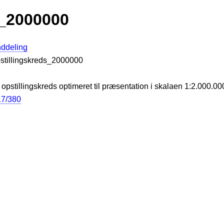
s_2000000
nddeling
Opstillingskreds_2000000
opstillingskreds optimeret til præsentation i skalaen 1:2.000.00
017/380