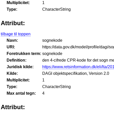
Multiplicitet:
1
Type:
CharacterString
Attribut:
tilbage til toppen
Navn:
sognekode
URI:
https://data.gov.dk/model/profile/dagi/
Foretrukken term:
sognekode
Definition:
den 4-cifrede CPR-kode for det sogn m
Juridisk kilde:
https://www.retsinformation.dk/eli/lta/2
Kilde:
DAGI objektspecifikation, Version 2.0
Multiplicitet:
1
Type:
CharacterString
Max antal tegn:
4
Attribut: