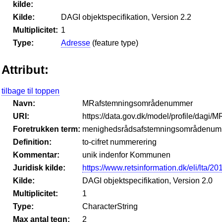
kilde:
Kilde:
DAGI objektspecifikation, Version 2.2
Multiplicitet:
1
Type:
Adresse
(feature type)
Attribut:
tilbage til toppen
Navn:
MRafstemningsområdenummer
URI:
https://data.gov.dk/model/profile/dag
Foretrukken term:
menighedsrådsafstemningsområdenu
Definition:
to-cifret nummerering
Kommentar:
unik indenfor Kommunen
Juridisk kilde:
https://www.retsinformation.dk/eli/lta/2
Kilde:
DAGI objektspecifikation, Version 2.0
Multiplicitet:
1
Type:
CharacterString
Max antal tegn:
2