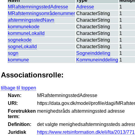
Navn
Type
Multipl
MRafstemningsstedAdresse
Adresse
1
MRafstemningsområdenummer
CharacterString
1
afstemningsstedNavn
CharacterString
1
kommunekode
CharacterString
1
kommuneLokalId
CharacterString
1
sognekode
CharacterString
1
sogneLokalId
CharacterString
1
sogn
Sogneinddeling
1
kommune
Kommuneinddeling
1
Associationsrolle:
tilbage til toppen
Navn:
MRafstemningsstedAdresse
URI:
https://data.gov.dk/model/profile/dagi/MR
Foretrukken
menighedsråds afstemningssted adresse
term:
Definition:
det valgte menighedsafstemningssteds adres
Juridisk
https://www.retsinformation.dk/eli/lta/2013/771