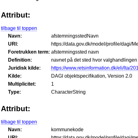
Attribut:
tilbage til toppen
Navn:
afstemningsstedNavn
URI:
https://data.gov.dk/model/profile/dag
Foretrukken term:
afstemningssted navn
Definition:
navnet på det sted hvor valghandlingen
Juridisk kilde:
https://www.retsinformation.dk/eli/lta/2
Kilde:
DAGI objektspecifikation, Version 2.0
Multiplicitet:
1
Type:
CharacterString
Attribut:
tilbage til toppen
Navn:
kommunekode
URI:
https://data.gov.dk/model/profile/da