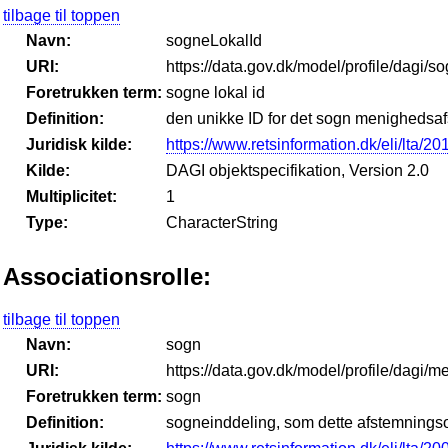
tilbage til toppen
Navn:
sogneLokalId
URI:
https://data.gov.dk/model/profile/dagi/s
Foretrukken term:
sogne lokal id
Definition:
den unikke ID for det sogn menighedsaf
Juridisk kilde:
https://www.retsinformation.dk/eli/lta/2
Kilde:
DAGI objektspecifikation, Version 2.0
Multiplicitet:
1
Type:
CharacterString
Associationsrolle:
tilbage til toppen
Navn:
sogn
URI:
https://data.gov.dk/model/profile/dag
Foretrukken term:
sogn
Definition:
sogneinddeling, som dette afstemningso