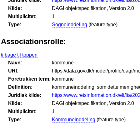
Juridisk kilde:
https://www.retsinformation.dk/eli/lta/20
Kilde:
DAGI objektspecifikation, Version 2.0
Multiplicitet:
1
Type:
Sogneinddeling
(feature type)
Associationsrolle:
tilbage til toppen
Navn:
kommune
URI:
https://data.gov.dk/model/profile/d
Foretrukken term:
kommune
Definition:
kommuneinddeling, som dette menighed
Juridisk kilde:
https://www.retsinformation.dk/eli/lta/2
Kilde:
DAGI objektspecifikation, Version 2.0
Multiplicitet:
1
Type:
Kommuneinddeling
(feature type)