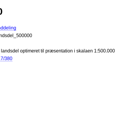
0
nddeling
/Landsdel_500000
 landsdel optimeret til præsentation i skalaen 1:500.000
017/380