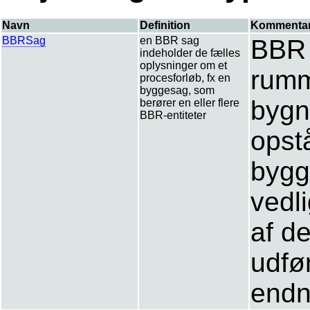
Navn
Definition
Kommenta
BBRSag
en BBR sag
BBR 
indeholder de fælles
oplysninger om et
rumm
procesforløb, fx en
byggesag, som
bygn
berører en eller flere
BBR-entiteter
opst
bygg
vedl
af d
udfø
endn