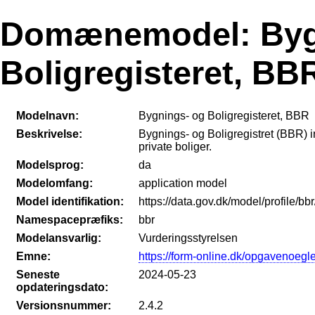
Domænemodel: Byg
Boligregisteret, BB
Modelnavn:
Bygnings- og Boligregisteret, BBR
Beskrivelse:
Bygnings- og Boligregistret (BBR)
private boliger.
Modelsprog:
da
Modelomfang:
application model
Model identifikation:
https://data.gov.dk/model/profile/bbr
Namespacepræfiks:
bbr
Modelansvarlig:
Vurderingsstyrelsen
Emne:
https://form-online.dk/opgavenoegl
Seneste
2024-05-23
opdateringsdato:
Versionsnummer:
2.4.2