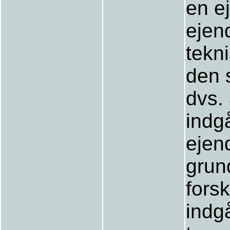
en e
ejen
tekn
den 
dvs.
indg
ejend
grun
forsk
indg