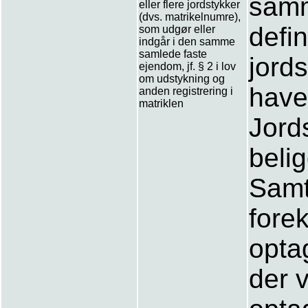
samm
eller flere jordstykker
(dvs. matrikelnumre),
defin
som udgør eller
indgår i den samme
samlede faste
jords
ejendom, jf. § 2 i lov
om udstykning og
have 
anden registrering i
matriklen
Jord
beli
Samt
fore
opta
der 