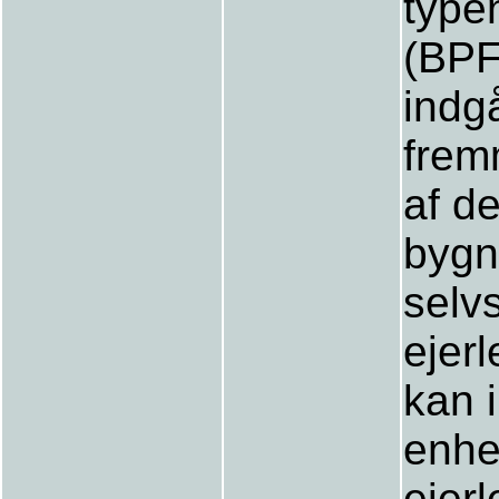
type
(BPF
indg
frem
af d
bygn
selv
ejerl
kan i
enhe
ejer