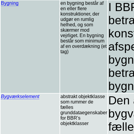
Bygning
en bygning består af
I BBR
en eller flere
konstruktioner, der
betr
udgør en rumlig
helhed, og som
kons
skærmer mod
vejrliget. En bygning
består som minimum
afsp
af en overdækning (et
tag)
bygn
betr
bygn
Bygværkselement
abstrakt objektklasse
Den 
som rummer de
fælles
bygv
grunddataegenskaber
for BBR's
fæll
objektklasser