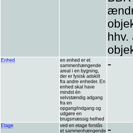
ændr
obje
hhv.
obje
Enhed
en enhed er et
-
sammenhængende
areal i en bygning,
der er fysisk adskilt
fra andre enheder. En
enhed skal have
mindst én
selvstændig adgang
fra en
opgang/indgang og
udgøre en
brugsmæssig helhed
Etage
ved en etage forstås
-
et sammenhængende