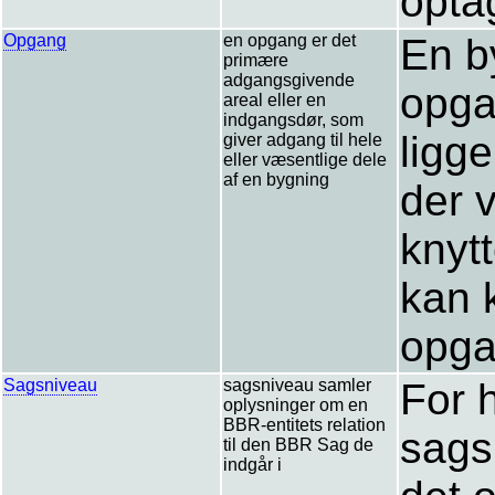
opta
Opgang
en opgang er det
En b
primære
adgangsgivende
opga
areal eller en
indgangsdør, som
ligg
giver adgang til hele
eller væsentlige dele
af en bygning
der 
knyt
kan k
opga
Sagsniveau
sagsniveau samler
For 
oplysninger om en
BBR-entitets relation
sags
til den BBR Sag de
indgår i