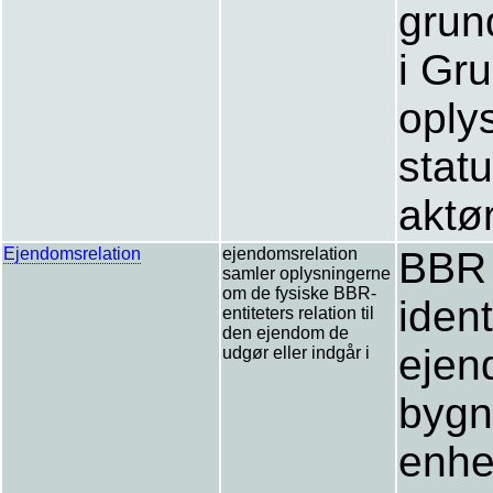
grun
i Gr
oply
stat
aktø
Ejendomsrelation
ejendomsrelation
BBR 
samler oplysningerne
om de fysiske BBR-
ident
entiteters relation til
den ejendom de
ejen
udgør eller indgår i
bygn
enhe