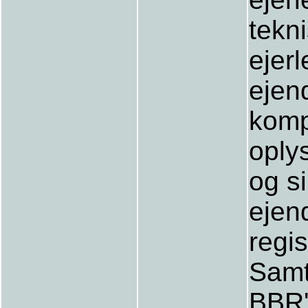
tekn
ejerl
ejen
komp
oply
og si
ejen
regis
Samt
BBR'