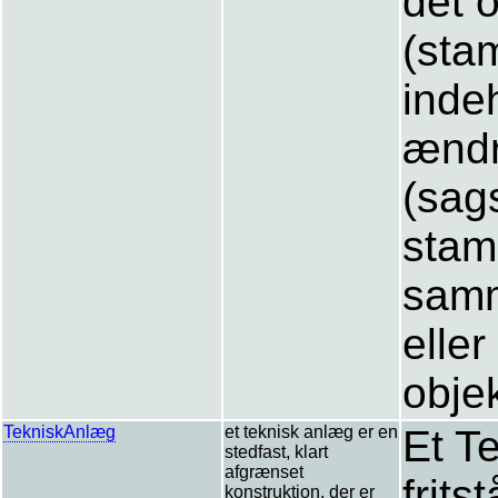
det 
(sta
inde
ændr
(sag
stam
samm
eller
objek
TekniskAnlæg
et teknisk anlæg er en
Et T
stedfast, klart
afgrænset
frits
konstruktion, der er