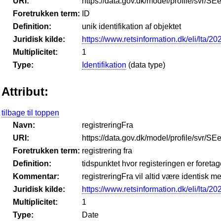
URI:
https://data.gov.dk/model/profile/svr/SE
Foretrukken term:
ID
Definition:
unik identifikation af objektet
Juridisk kilde:
https://www.retsinformation.dk/eli/lta/2
Multiplicitet:
1
Type:
Identifikation
(data type)
Attribut:
tilbage til toppen
Navn:
registreringFra
URI:
https://data.gov.dk/model/profile/svr/SE
Foretrukken term:
registrering fra
Definition:
tidspunktet hvor registeringen er foretag
Kommentar:
registreringFra vil altid være identisk me
Juridisk kilde:
https://www.retsinformation.dk/eli/lta/2
Multiplicitet:
1
Type:
Date