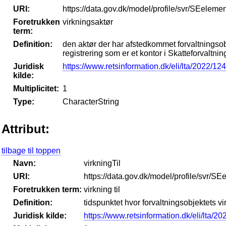
URI:
https://data.gov.dk/model/profile/svr/SEelemen
Foretrukken
virkningsaktør
term:
Definition:
den aktør der har afstedkommet forvaltningsobj
registrering som er et kontor i Skatteforvaltni
Juridisk
https://www.retsinformation.dk/eli/lta/2022/12
kilde:
Multiplicitet:
1
Type:
CharacterString
Attribut:
tilbage til toppen
Navn:
virkningTil
URI:
https://data.gov.dk/model/profile/svr/SE
Foretrukken term:
virkning til
Definition:
tidspunktet hvor forvaltningsobjektets vir
Juridisk kilde:
https://www.retsinformation.dk/eli/lta/2