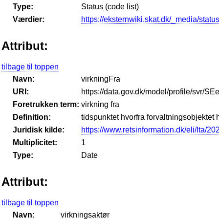
Type:
Status (code list)
Værdier:
https://eksternwiki.skat.dk/_media/status
Attribut:
tilbage til toppen
Navn:
virkningFra
URI:
https://data.gov.dk/model/profile/svr/SE
Foretrukken term:
virkning fra
Definition:
tidspunktet hvorfra forvaltningsobjektet h
Juridisk kilde:
https://www.retsinformation.dk/eli/lta/2
Multiplicitet:
1
Type:
Date
Attribut:
tilbage til toppen
Navn:
virkningsaktør