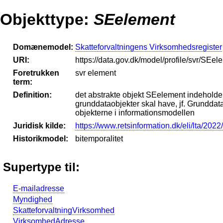
Objekttype:
SEelement
Domænemodel:
Skatteforvaltningens Virksomhedsregister
URI:
https://data.gov.dk/model/profile/svr/SEel
Foretrukken
svr element
term:
Definition:
det abstrakte objekt SEelement indeholder 
grunddataobjekter skal have, jf. Grunddata
objekterne i informationsmodellen
Juridisk kilde:
https://www.retsinformation.dk/eli/lta/202
Historikmodel:
bitemporalitet
Supertype til:
E-mailadresse
Myndighed
SkatteforvaltningVirksomhed
VirksomhedAdresse