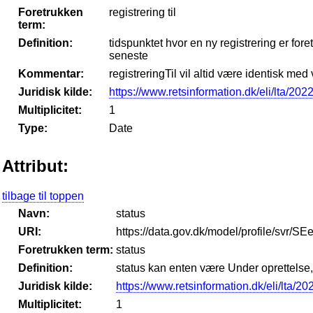
Foretrukken
registrering til
term:
Definition:
tidspunktet hvor en ny registrering er fo
seneste
Kommentar:
registreringTil vil altid være identisk med 
Juridisk kilde:
https://www.retsinformation.dk/eli/lta/202
Multiplicitet:
1
Type:
Date
Attribut:
tilbage til toppen
Navn:
status
URI:
https://data.gov.dk/model/profile/svr/SE
Foretrukken term:
status
Definition:
status kan enten være Under oprettelse, I
Juridisk kilde:
https://www.retsinformation.dk/eli/lta/2
Multiplicitet:
1