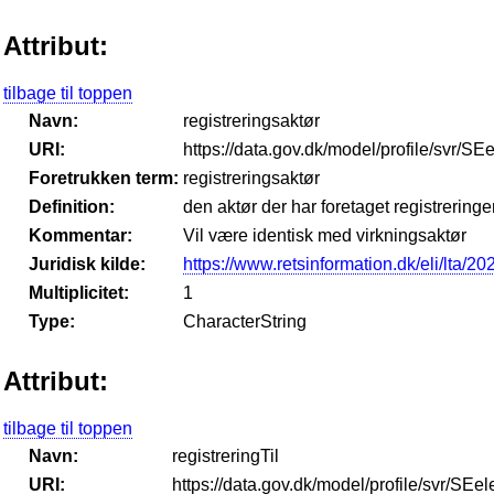
Attribut:
tilbage til toppen
Navn:
registreringsaktør
URI:
https://data.gov.dk/model/profile/svr/SE
Foretrukken term:
registreringsaktør
Definition:
den aktør der har foretaget registrering
Kommentar:
Vil være identisk med virkningsaktør
Juridisk kilde:
https://www.retsinformation.dk/eli/lta/2
Multiplicitet:
1
Type:
CharacterString
Attribut:
tilbage til toppen
Navn:
registreringTil
URI:
https://data.gov.dk/model/profile/svr/SEel