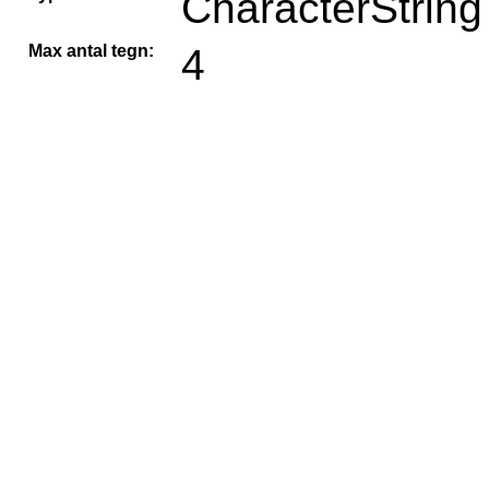
CharacterString
Max antal tegn:
4