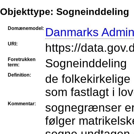
Objekttype: Sogneinddeling
Domænemodel:
Danmarks Adminis
URI:
https://data.gov
Foretrukken
Sogneinddeling
term:
Definition:
de folkekirkelig
som fastlagt i lo
Kommentar:
sognegrænser er f
følger matrikelske
sogne undtagen 